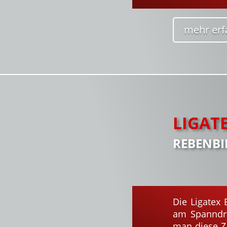
mehr erf
LIGAT
REBENB
Die Ligatex
am Spanndra
man diese Z