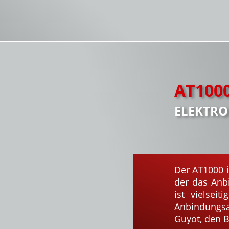
AT100
ELEKTRO
Der AT1000 i
der das Anb
ist vielsei
Anbindungs
Guyot, den B