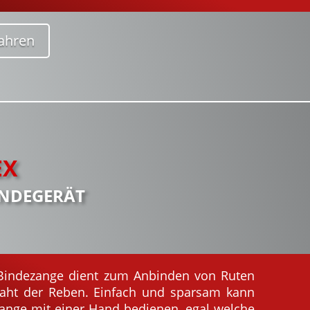
ahren
EX
INDEGERÄT
 Bindezange dient zum Anbinden von Ruten
ht der Reben. Einfach und sparsam kann
ange mit einer Hand bedienen, egal welche