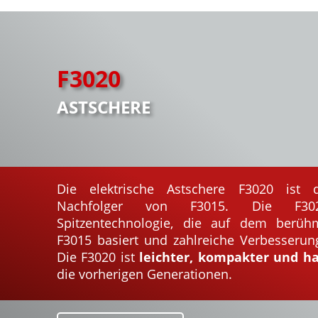
F3020
ASTSCHERE
Die elektrische Astschere F3020 ist 
Nachfolger von F3015. Die F302
Spitzentechnologie, die auf dem berüh
F3015 basiert und zahlreiche Verbesserung
Die F3020 ist
leichter, kompakter und ha
die vorherigen Generationen.