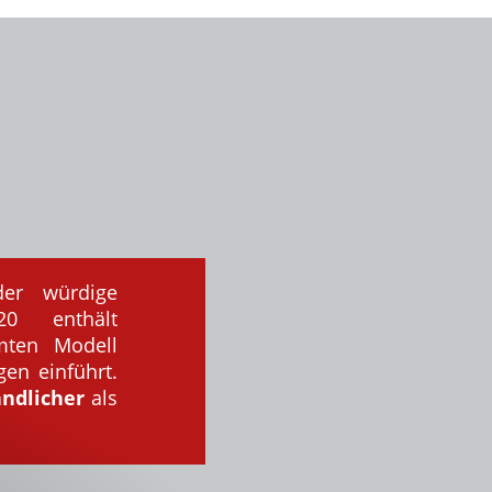
der würdige
0 enthält
mten Modell
en einführt.
ndlicher
als