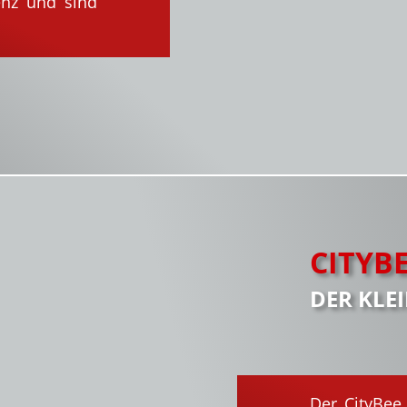
enz und sind
CITYB
DER KLE
Der CityBee 