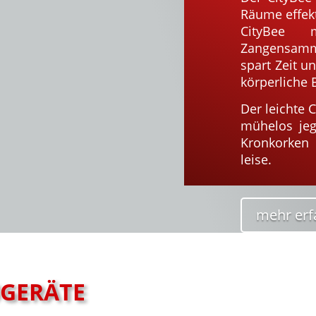
Räume effekt
CityBee 
Zangensamme
spart Zeit un
körperliche 
Der leichte
mühelos jeg
Kronkorken 
leise.
mehr erf
UGERÄTE