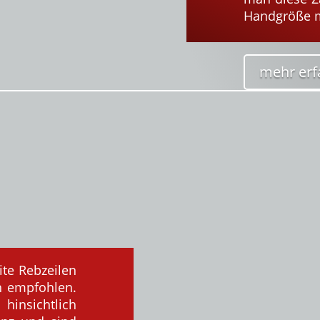
Handgröße m
mehr erf
te Rebzeilen
n empfohlen.
hinsichtlich