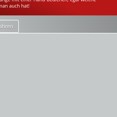
an auch hat!
ahren